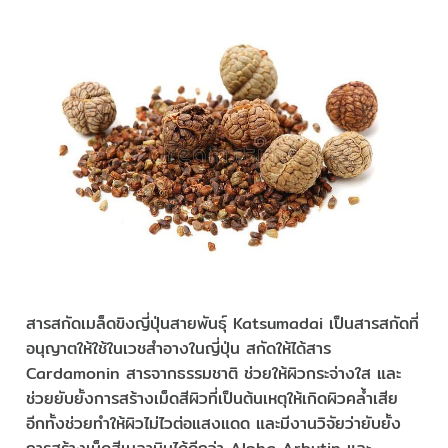
สารสกัดเมล็ดขิงญี่ปุ่นสายพันธุ์ Katsumadai เป็นสารสกัดที่
อนุญาตให้ใช้ในเวชสำอางในญี่ปุ่น สกัดให้ได้สาร
Cardamonin สารจากธรรมชาติ ช่วยให้ผิวกระจ่างใส และ
ช่วยยับยั้งการสร้างเม็ดสีผิวที่เป็นต้นเหตุให้เกิดผิวคล้ำเสีย
อีกทั้งช่วยทำให้ผิวไม่ไวต่อแสงแดด และมีงานวิจัยว่ายับยั้ง