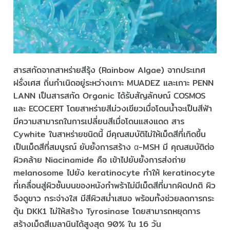
สารสกัดจากสาหร่ายสีรุ้ง (Rainbow Algae) จากประเทศ
ฝรั่งเศส ถิ่นกำเนิดอยู่ระหว่างเกาะ MUADEZ และเกาะ PENN
LANN เป็นสารสกัด Organic ได้รับสัญลักษณ์ COSMOS
และ ECOCERT โดยสาหร่ายสีม่วงเขียวเมื่อโดนน้ำจะเป็นสีฟ้า
มีความสามารถในการเปลี่ยนสีเมื่อโดนแสงแดด สาร
Cywhite ในสาหร่ายชนิดนี้ มีคุณสมบัติไม่ให้เม็ดสีที่เกิดขึ้น
เป็นเม็ดสีที่สมบูรณ์ ยับยั้งการสร้าง α-MSH มี คุณสมบัติต่อ
ผิวคล้าย Niacinamide คือ เข้าไปยับยั้งการส่งถ่าย
melanosome ไปยัง keratinocyte ทำให้ keratinocyte
ที่เคลื่อนสู่ผิวชั้นบนของหนังกำพร้าไม่มีเม็ดสีที่มากผิดปกติ ผิว
จึงดูขาว กระจ่างใส มีสีผิวสม่ำเสมอ พร้อมทั้งช่วยลดการกระ
ตุ้น DKK1 ไม่ให้สร้าง Tyrosinase โดยสามารถหยุดการ
สร้างเม็ดสีเมลานินได้สูงสุด 90% ใน 16 วัน