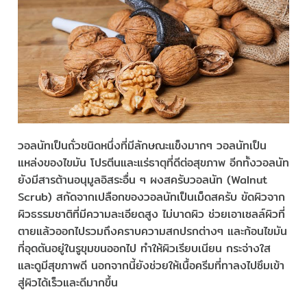
วอลนัทเป็นถั่วชนิดหนึ่งที่มีลักษณะแข็งมากๆ วอลนัทเป็น
แหล่งของไขมัน โปรตีนและแร่ธาตุที่ดีต่อสุขภาพ อีกทั้งวอลนัท
ยังมีสารต้านอนุมูลอิสระอื่น ๆ ผงสครับวอลนัท (Walnut
Scrub) สกัดจากเปลือกของวอลนัทเป็นเม็ดสครับ ขัดผิวจาก
ผิวธรรมชาติที่มีความละเอียดสูง ไม่บาดผิว ช่วยเอาเซลล์ผิวที่
ตายแล้วออกไปรวมถึงคราบความสกปรกต่างๆ และก้อนไขมัน
ที่อุดตันอยู่ในรูขุมขนออกไป ทำให้ผิวเรียบเนียน กระจ่างใส
และดูมีสุขภาพดี นอกจากนี้ยังช่วยให้เนื้อครีมที่ทาลงไปซึมเข้า
สู่ผิวได้เร็วและดีมากขึ้น