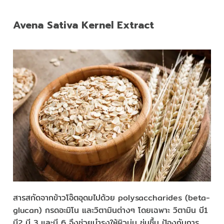
Avena Sativa Kernel Extract
สารสกัดจากข้าวโอ๊ตอุดมไปด้วย polysaccharides (beta-
glucan) กรดอะมิโน และวิตามินต่างๆ โดยเฉพาะ วิตามิน บี1
บี2 บี 3 และบี 6 จึงช่วยบำรุงให้ผิวนุ่ม ชุ่มชื้น ป้องกันการ