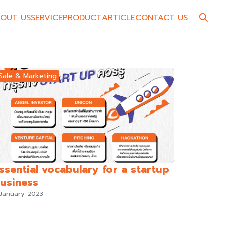
OUT US
SERVICE
PRODUCT
ARTICLE
CONTACT US
Sale & Marketing
ssential vocabulary for a startup
usiness
 January 2023