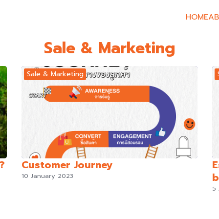
HOME
AB
earch
Sale & Marketing
r:
Sale & Marketing
?
Customer Journey
E
b
10 January 2023
5