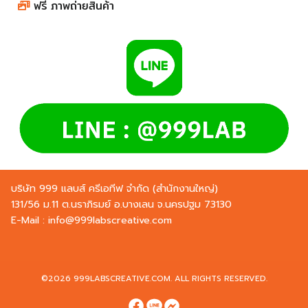
ฟรี ภาพถ่ายสินค้า​​​​​​​​​​​​​​
บริษัท 999 แลบส์ ครีเอทีฟ จำกัด (สำนักงานใหญ่)
131/56 ม.11 ต.นราภิรมย์ อ.บางเลน จ.นครปฐม 73130
E-Mail :
info@999labscreative.com
©2026 999LABSCREATIVE.COM. ALL RIGHTS RESERVED.