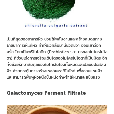
เป็นที่สุดของอาหารผิว ช่วยให้พลังงานและสร้างสมดุลทาง
โภชนาการให้แก่ผิว ทําให้ผิวกลับมามีชีวิตชีวา อ่อนเยาว์อีก
ครั้ง โดยเป็นพรีไบโอติก (Prebiotics : อาหารของไมโครไบโอ
ตา) ที่ช่วยเร่งการเจริญเติบโตของไมโครไบโอตาที่เป็นมิตร อีก
ทั้งช่วยรักษาสมดุลของไมโครไบโอมทั้งหมดและปลอบประโลม
ผิว ช่วยกระตุ้นการสร้างเซลล์เคราติโนไซต์ เพื่อซ่อมแซมผิว
และสามารถฟื้นฟูผิวหนังชั้นหนังกําพร้าให้หนาและแข็งแรง
Galactomyces Ferment Filtrate