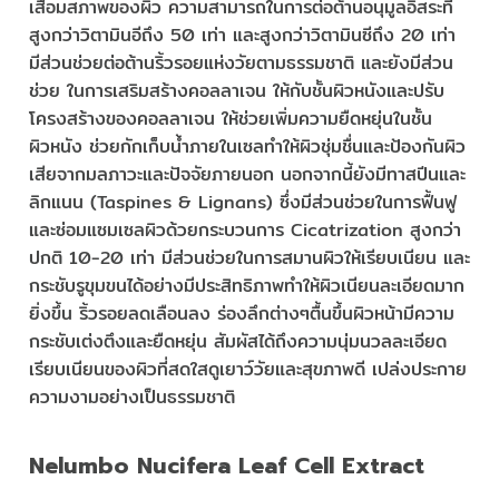
เสื่อมสภาพของผิว ความสามารถในการต่อต้านอนุมูลอิสระที่
สูงกว่าวิตามินอีถึง 50 เท่า และสูงกว่าวิตามินซีถึง 20 เท่า
มีส่วนช่วยต่อต้านริ้วรอยแห่งวัยตามธรรมชาติ และยังมีส่วน
ช่วย ในการเสริมสร้างคอลลาเจน ให้กับชั้นผิวหนังและปรับ
โครงสร้างของคอลลาเจน ให้ช่วยเพิ่มความยืดหยุ่นในชั้น
ผิวหนัง ช่วยกักเก็บน้ำภายในเซลทำให้ผิวชุ่มชื่นและป้องกันผิว
เสียจากมลภาวะและปัจจัยภายนอก นอกจากนี้ยังมีทาสปีนและ
ลิกแนน (Taspines & Lignans) ซึ่งมีส่วนช่วยในการฟื้นฟู
และซ่อมแซมเซลผิวด้วยกระบวนการ Cicatrization สูงกว่า
ปกติ 10-20 เท่า มีส่วนช่วยในการสมานผิวให้เรียบเนียน และ
กระชับรูขุมขนได้อย่างมีประสิทธิภาพทำให้ผิวเนียนละเอียดมาก
ยิ่งขึ้น ริ้วรอยลดเลือนลง ร่องลึกต่างๆตื้นขึ้นผิวหน้ามีความ
กระชับเต่งตึงและยืดหยุ่น สัมผัสได้ถึงความนุ่มนวลละเอียด
เรียบเนียนของผิวที่สดใสดูเยาว์วัยและสุขภาพดี เปล่งประกาย
ความงามอย่างเป็นธรรมชาติ
Nelumbo Nucifera Leaf Cell Extract