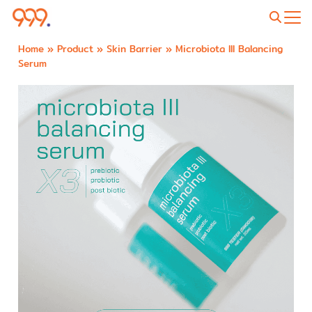
Home
»
Product
»
Skin Barrier
»
Microbiota III Balancing
Serum