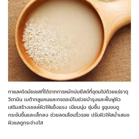
กาแลคโตมัยเซสที่ได้จากการหมักบ่มยีสต์ที่อุดมไปด้วยแร่ธาตุ
วิตามิน เบต้ากลูแคนและกรดอะมิโนช่วยบำรุงและฟื้นฟูผิว
เสริมสร้างเซลล์ผิวให้แข็งแรง เนียนนุ่ม ชุ่มชื้น รูขุมขนดู
กระชับขึ้นและเล็กลง ช่วยลดเลือนริ้วรอย ปรับผิวให้สม่ำเสมอ
ผิวแลดูกระจ่างใส