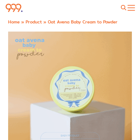
Home
»
Product
»
Oat Avena Baby Cream to Powder