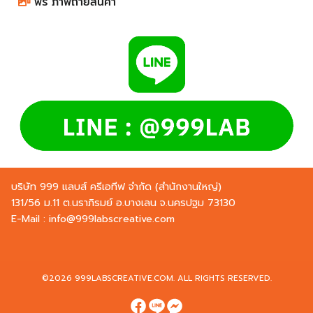
ฟรี ภาพถ่ายสินค้า​​​​​
บริษัท 999 แลบส์ ครีเอทีฟ จำกัด (สำนักงานใหญ่)
131/56 ม.11 ต.นราภิรมย์ อ.บางเลน จ.นครปฐม 73130
E-Mail :
info@999labscreative.com
©2026 999LABSCREATIVE.COM. ALL RIGHTS RESERVED.