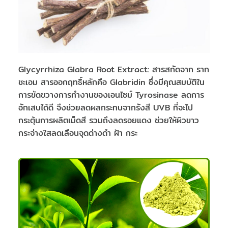
Glycyrrhiza Glabra Root Extract: สารสกัดจาก ราก
ชะเอม สารออกฤทธิ์หลักคือ Glabridin ซึ่งมีคุณสมบัติใน
การขัดขวางการทำงานของเอนไซม์ Tyrosinase ลดการ
อักเสบได้ดี จึงช่วยลดผลกระทบจากรังสี UVB ที่จะไป
กระตุ้นการผลิตเม็ดสี รวมถึงลดรอยแดง ช่วยให้ผิวขาว
กระจ่างใสลดเลือนจุดด่างดำ ฝ้า กระ