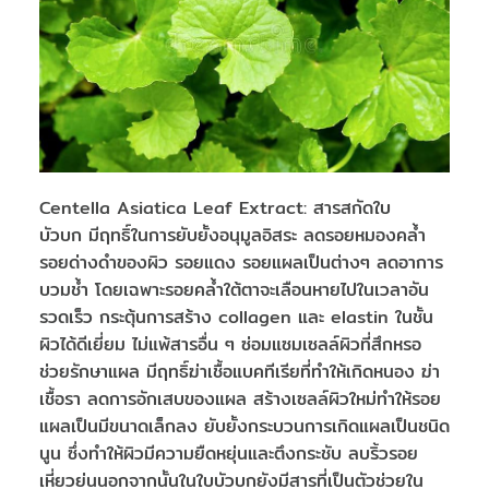
Centella Asiatica Leaf Extract: สารสกัดใบ
บัวบก มีฤทธิ์ในการยับยั้งอนุมูลอิสระ ลดรอยหมองคล้ำ
รอยด่างดำของผิว รอยแดง รอยแผลเป็นต่างๆ ลดอาการ
บวมช้ำ โดยเฉพาะรอยคล้ำใต้ตาจะเลือนหายไปในเวลาอัน
รวดเร็ว กระตุ้นการสร้าง collagen และ elastin ในชั้น
ผิวได้ดีเยี่ยม ไม่แพ้สารอื่น ๆ ซ่อมแซมเซลล์ผิวที่สึกหรอ
ช่วยรักษาแผล มีฤทธิ์ฆ่าเชื้อแบคทีเรียที่ทำให้เกิดหนอง ฆ่า
เชื้อรา ลดการอักเสบของแผล สร้างเซลล์ผิวใหม่ทำให้รอย
แผลเป็นมีขนาดเล็กลง ยับยั้งกระบวนการเกิดแผลเป็นชนิด
นูน ซึ่งทำให้ผิวมีความยืดหยุ่นและตึงกระชับ ลบริ้วรอย
เหี่ยวย่นนอกจากนั้นในใบบัวบกยังมีสารที่เป็นตัวช่วยใน