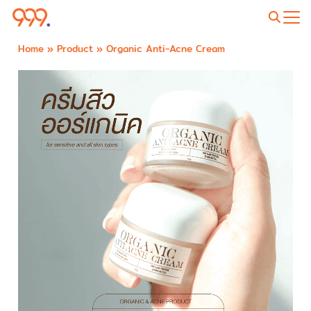
Home
»
Product
»
Organic Anti-Acne Cream