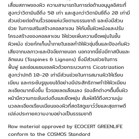
เสื่อมสภาพของผิว ความสามารถในการต่อต้านอนุมูลอิสระที่
สูงกว่าวิตามินอีถึง 50 เท่า และสูงกว่าวิตามินซีถึง 20 เท่ามี
ส่วนช่วยต่อต้านริ้วรอยแห่งวัยตามธรรมชาติ และยังมีส่วน
ช่วย ในการเสริมสร้างคอลลาเจน ให้กับชั้นผิวหนังและปรับ
โครงสร้างของคอลลาเจน ให้ช่วยเพิ่มความยืดหยุ่นในชั้น
ผิวหนัง ช่วยกักเก็บน้ำภายในเซลทำให้ผิวชุ่มชื่นและป้องกันผิว
เสียจากมลภาวะและปัจจัยภายนอก นอกจากนี้ยังมีทาสปีนและ
ลิกแนน (Taspines & Lignans) ซึ่งมีส่วนช่วยในการ
ฟื้นฟู และซ่อมแซมเซลผิวด้วยกระบวนการ Cicatrization
สูงกว่าปกติ 10-20 เท่ามีส่วนช่วยในการสมานผิวให้เรียบ
เนียน และกระชับรูขุมขนได้อย่างมีประสิทธิภาพทำให้ผิวเนียน
ละเอียดมากยิ่งขึ้น ริ้วรอยลดเลือนลง ร่องลึกต่างๆตื้นขึ้นผิว
หน้ามีความกระชับเต่งตึงและยืดหยุ่น สัมผัสได้ถึงความนุ่ม
นวลละเอียดเรียบเนียนของผิวที่สดใสดูเยาว์วัยและสุขภาพดี
เปล่งประกายความงามอย่างเป็นธรรมชาติ
Raw material approved by ECOCERT GREENLIFE
conform to the COSMOS Standard