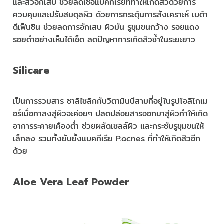
และสิวอักเสบ ช่วยลดเชื้อแบคทีเรียที่ทำให้เกิดสิวด้วยการ
ควบคุมและปรับสมดุลผิว ด้วยการกระตุ้นการสังเคราะห์ เบต้า
ดีเฟ็นซิน ช่วยลดการอักเสบ ผิวมัน รูขุมขนกว้าง รอยแดง
รอยดำอย่างเห็นได้เช็ด ลดปัญหาการเกิดสิวซ้ำในระยะยาว
Silicare
เป็นการรวมสาร ซาลิไซลิกกับวิตามินบีสามที่อยู่ในรูปโอลิโกเม
อร์เมื่อทาลงสู่ผิวจะค่อยๆ ปลดปล่อยสารออกมาสู่ผิวทำให้เกิด
อาการระคายเคืองต่ำ ช่วยผลัดเซลล์ผิว และกระชับรูขุมขนให้
เล็กลง รวมทั้งยับยั้งแบคทีเรีย P.acnes ที่ทำให้เกิดสิวอีก
ด้วย
Aloe Vera Leaf Powder