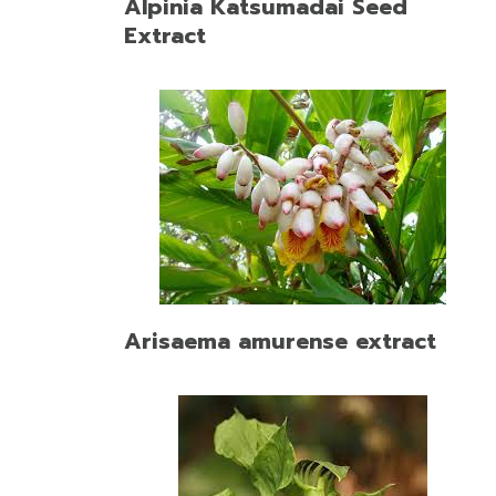
Alpinia Katsumadai Seed
Extract
Arisaema amurense extract