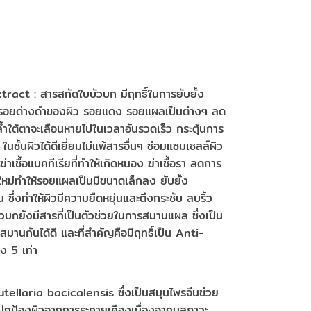
ract : สารสกัดใบบัวบก มีฤทธิ์ในการยับยั้ง
 รอยด่างดำของผิว รอยแดง รอยแผลเป็นต่างๆ ลด
ใต้ตาจะเลือนหายไปในเวลาอันรวดเร็ว กระตุ้นการ
ชั้นผิวได้ดีเยี่ยมไม่แพ้สารอื่นๆ ซ่อมแซมเซลล์ผิว
ฆ่าเชื้อแบคทีเรียที่ทำให้เกิดหนอง ฆ่าเชื้อรา ลดการ
หม่ทำให้รอยแผลเป็นมีขนาดเล็กลง ยับยั้ง
ซึ่งทำให้ผิวมีความยืดหยุ่นและตึงกระชับ ลบริ้ว
วบกยังมีสารที่เป็นตัวช่วยในการสมานแผล ซึ่งเป็น
มที่สมานกันได้ดี และที่สำคัญคือมีฤทธิ์เป็น Anti-
ึง 5 เท่า
ellaria bacicalensis ซึ่งเป็นสมุนไพรจีนช่วย
ะปกป้องผิวจากการระคายเคืองเนื่องจากมลภาวะ