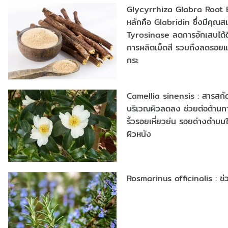
Glycyrrhiza Glabra Root E
หลักคือ Glabridin ซึ่งมีคุ
Tyrosinase ลดการอักเสบได้ดี
การผลิตเม็ดสี รวมถึงลดรอยแด
กระ
Camellia sinensis : สารสกั
บริเวณผิวลดลง ช่วยต่อต้านกา
ริ้วรอยเหี่ยวย่น รอยด่างดำบ
ผิวหนัง
Rosmarinus officinalis : ช่