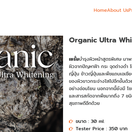
Home
About Us
P
Organic Ultra Wh
เซรั่ม
บำรุงผิวหน้าสูตรพิเศษ มาพ
ผิวจากปัญหาฝ้า กระ จุดด่างดำ ไ
ญี่ปุ่น ข้าวญี่ปุ่นและพืชแถบเอเ
ของผิวขาวกระจ่างใสไปอีกขั้นด้
อย่างอ่อนโยน นอกจากนี้ยังมี โซเด
และสารสกัดจากพืชมากถึง 7 ชนิดท
สุขภาพดีอีกด้วย
ขนาด : 30 ml.​​​
Tester Price : 350 บาท​​​​​​