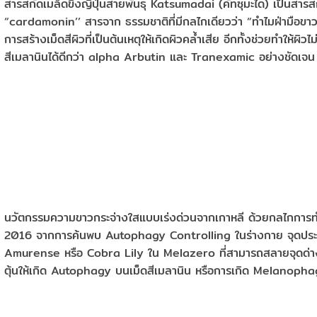
สารสกัดเมล็ดขิงญี่ปุ่นสายพันธุ์ Katsumadai (คัทซุมะได) เป็นสารสกั
“cardamonin’’ สารจาก ธรรมชาติที่มีกลไกเดียวว่า “ทำไมฝ่ามือขาวก
การสร้างเม็ดสีผิวที่เป็นต้นเหตุให้เกิดผิวคล้ำเสีย อีกทั้งช่วยทำให้ผิ
สีเมลานินได้ดีกว่า alpha Arbutin และ Tranexamic อย่างชัดเจน
นวัตกรรมความขาวกระจ่างใสแบบเร่งด่วนจากเกาหลี ด้วยกลไกการทำงา
2016 จากการค้นพบ Autophagy Controlling ในร่างกาย จุดป
Amurense หรือ Cobra Lily ใน Melazero ที่สามารถสลายจุดด่างดำ
ตุ้นให้เกิด Autophagy บนเม็ดสีเมลานิน หรือการเกิด Melanophagy