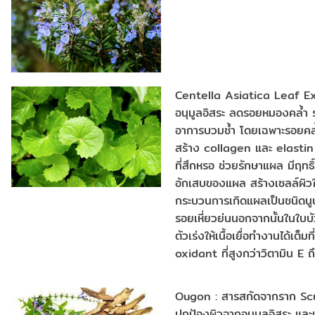
Centella Asiatica Leaf Ext
อนุมูลอิสระ ลดรอยหมองคล้ำ
อาการบวมช้ำ โดยเฉพาะรอยคล้ำ
สร้าง collagen และ elastin ใน
ที่สึกหรอ ช่วยรักษาแผล มีฤทธิ์
อักเสบของแผล สร้างเซลล์ผิวใ
กระบวนการเกิดแผลเป็นชนิดนูน 
รอยเหี่ยวย่นนอกจากนั้นในใบบั
ตัวเร่งให้เนื้อเยื่อทำงานได้เต็
oxidant ที่สูงกว่าวิตามิน E ถ
Ougon : สารสกัดจากราก Scut
ปกป้องผิวจากอนุมูลอิสระ แล