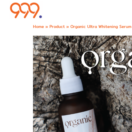
Home
»
Product
»
Organic Ultra Whitening Serum