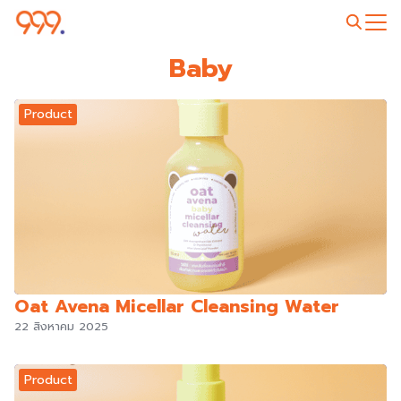
Skip
to
Search
content
Baby
for:
Product
Oat Avena Micellar Cleansing Water
22 สิงหาคม 2025
Product