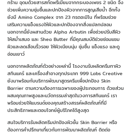
กร้าน อุดมด้วยสารสกัดพรีเมียมจากกระบองเพชร 2 ชนิด จึง
ช่วยเพิ่มความชุ่มชื้นและปกป้องผิวจากการสูญเสียน้ำ อีกทั้ง
ยังมี Amino Complex จาก 23 กรดอะมิโน ที่พร้อมช่วย
เสริมความแข็งแรงให้ผิวและปกป้องจากสิ่งแปลกปลอม
นอกจากนี้ยังผสานด้วย Alpha Arbutin เพื่อช่วยปรับสีผิว
ให้สม่ำเสมอ และ Shea Butter ที่มีคุณสมบัติช่วยซ่อมแซม
ผิวและลดเลือนริ้วรอย ให้ผิวเนียนนุ่ม ชุ่มชื้น แข็งแรง และดู
อ่อนเยาว์
นอกจากผลิตภัณฑ์ตัวอย่างเหล่านี้ โรงงานรับผลิตครีมทาผิว
สกินแคร์ และเครื่องสำอางทุกประเภท 999 Labs Creative
ยังมาพร้อมกับบริการพัฒนาสูตรครีมเพื่อปกป้อง Skin
Barrier ตามความต้องการเฉพาะของผู้ประกอบการ ด้วยส่วน
ผสมคุณภาพสูงและนวัตกรรมล่าสุดในวงการสกินแคร์ เรา
พร้อมช่วยให้แบรนด์ของคุณสร้างสรรค์ผลิตภัณฑ์ที่มี
ประสิทธิภาพและตอบโจทย์ผู้บริโภคได้สูงสุด
สนใจบริการรับผลิตครีมปกป้องผิวชั้น Skin Barrier หรือ
ต้องการคำปรึกษาเกี่ยวกับการพัฒนาผลิตภัณฑ์ ติดต่อ