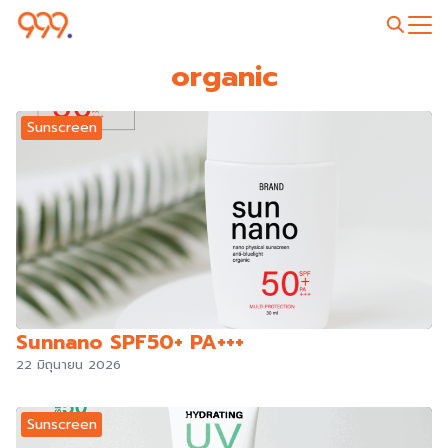
Skip
to
Search
content
organic
for:
Sunscreen
Sunnano SPF50+ PA+++
22 มิถุนายน 2026
Sunscreen